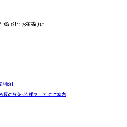
た鰹出汁でお茶漬けに
販売開始】
じる夏の飲茶×冷麺フェア のご案内