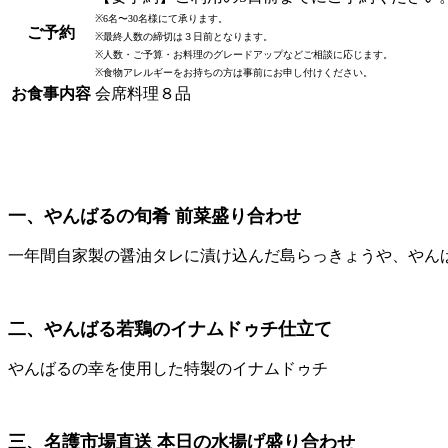
※6名〜30名様にて承ります。
ご予約
※最終人数の締切は３日前となります。
※人数・ご予算・お料理のグレードアップなどご相談に応じます。
※食物アレルギーをお持ちの方は事前にお申し付けください。
お食事内容
会席料理８品
一、やんばるの旬肴 前菜盛り合わせ
一年間自家製の醤油タレに漬け込んだ島らっきょうや、やん
二、やんばる若鶏のイナムドゥチ仕立て
やんばるの幸を使用した特製のイナムドゥチ
三、名護市場直送 本日の水揚げ盛り合わせ