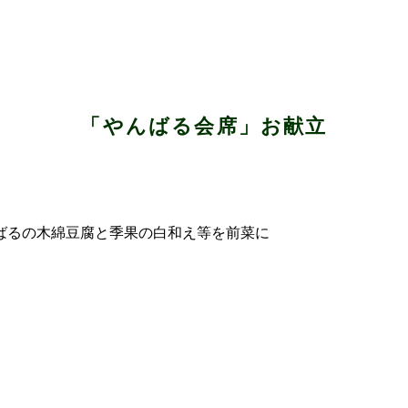
「やんばる会席」お献立
ばるの木綿豆腐と季果の白和え等を前菜に