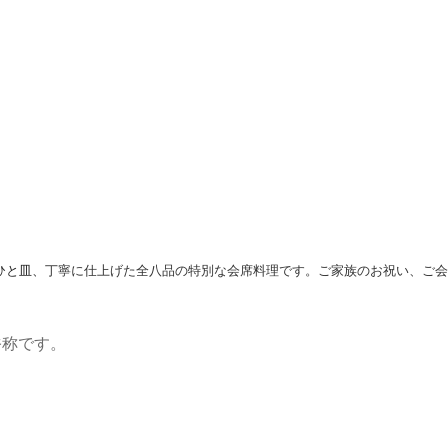
ひと皿
、
丁寧に仕上げた全八品の特別な会
席料理です。
ご家族のお祝い、ご会
俗称です。
。