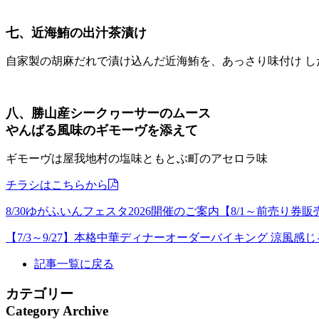
七、近海鮪の出汁茶漬け
自家製の胡麻だれで漬け込んだ近海鮪を、あっさり味付け し
八、勝山産シークヮーサーのムース
やんばる風味のギモーヴを添えて
ギモーヴは屋我地村の塩味ともとぶ町のアセロラ味
チラシはこちらから
8/30ゆがふいんフェスタ2026開催のご案内【8/1～前売り券
【7/3～9/27】本格中華ディナーオーダーバイキング 涼風感
記事一覧に戻る
カテゴリー
Category Archive