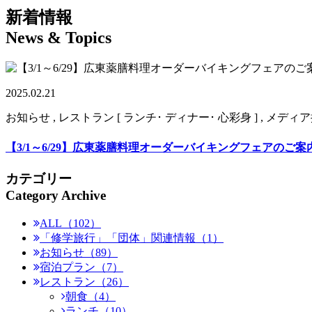
新着情報
News & Topics
2025.02.21
お知らせ , レストラン [ ランチ･ ディナー･ 心彩身 ] , メディ
【3/1～6/29】広東薬膳料理オーダーバイキングフェアのご案
カテゴリー
Category Archive
ALL（102）
「修学旅行」「団体」関連情報（1）
お知らせ（89）
宿泊プラン（7）
レストラン（26）
朝食（4）
ランチ（10）