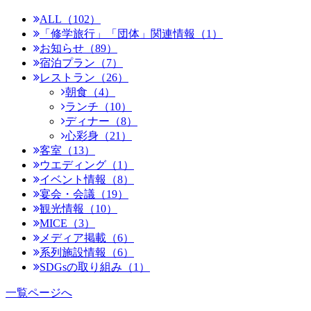
ALL（102）
「修学旅行」「団体」関連情報（1）
お知らせ（89）
宿泊プラン（7）
レストラン（26）
朝食（4）
ランチ（10）
ディナー（8）
心彩身（21）
客室（13）
ウエディング（1）
イベント情報（8）
宴会・会議（19）
観光情報（10）
MICE（3）
メディア掲載（6）
系列施設情報（6）
SDGsの取り組み（1）
一覧ページへ