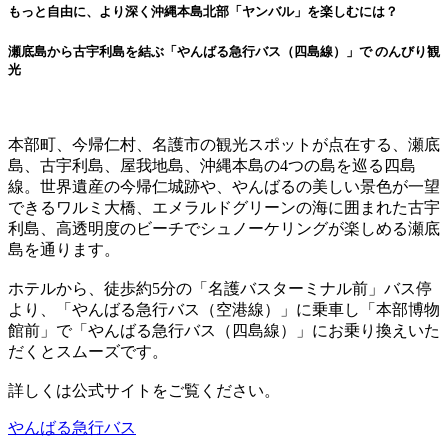
もっと自由に、より深く沖縄本島北部「ヤンバル」を楽しむには？
瀬底島から古宇利島を結ぶ「やんばる急行バス（四島線）」で のんびり観
光
本部町、今帰仁村、名護市の観光スポットが点在する、瀬底
島、古宇利島、屋我地島、沖縄本島の4つの島を巡る四島
線。世界遺産の今帰仁城跡や、やんばるの美しい景色が一望
できるワルミ大橋、エメラルドグリーンの海に囲まれた古宇
利島、高透明度のビーチでシュノーケリングが楽しめる瀬底
島を通ります。
ホテルから、徒歩約5分の「名護バスターミナル前」バス停
より、「やんばる急行バス（空港線）」に乗車し「本部博物
館前」で「やんばる急行バス（四島線）」にお乗り換えいた
だくとスムーズです。
詳しくは公式サイトをご覧ください。
やんばる急行バス