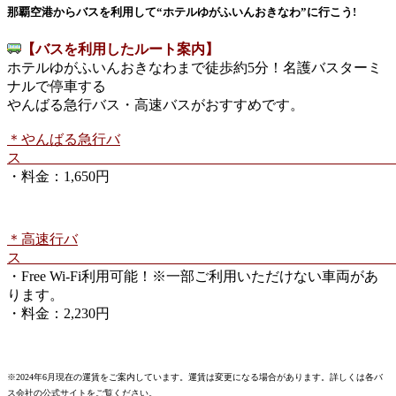
那覇空港からバスを利用して“ホテルゆがふいんおきなわ”に行こう!
【バスを利用したルート案内】
ホテルゆがふいんおきなわまで徒歩約5分！名護バスターミ
ナルで停車する
やんばる急行バス・高速バスがおすすめです。
＊
やんばる急行バ
ス
・料金：
1,650
円
＊高速
行バ
ス
・
Free Wi-Fi
利用可能！※一部ご利用いただけない車両があ
ります。
・料金：2,23
0
円
※2024年6月現在の運賃をご案内しています。運賃は変更になる場合があります。詳しくは各バ
ス会社の公式サイトをご覧ください。