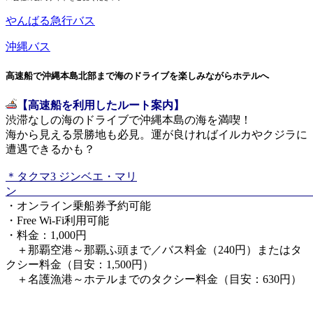
やんばる急行バス
沖縄バス
高速船で沖縄本島北部まで海のドライブを楽しみながらホテルへ
【高速船を利用したルート案内】
渋滞なしの海のドライブで沖縄本島の海を満喫！
海から見える景勝地も必見。運が良ければイルカやクジラに
遭遇できるかも？
＊タクマ3 ジンベエ・マリ
・オンライン乗船券予約可能
・Free Wi-Fi
利用可能
・料金：
1,000
円
＋那覇空港～那覇ふ頭まで／バス料金（
240
円）またはタ
クシー料金（目安：
1,500
円）
＋名護漁港～ホテルまでのタクシー料金（目安：
630
円）