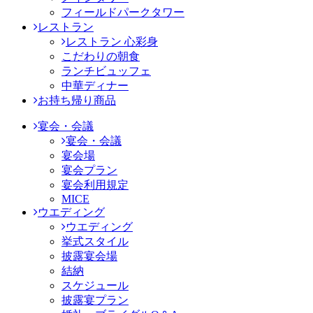
フィールドパークタワー
レストラン
レストラン 心彩身
こだわりの朝食
ランチビュッフェ
中華ディナー
お持ち帰り商品
宴会・会議
宴会・会議
宴会場
宴会プラン
宴会利用規定
MICE
ウエディング
ウエディング
挙式スタイル
披露宴会場
結納
スケジュール
披露宴プラン