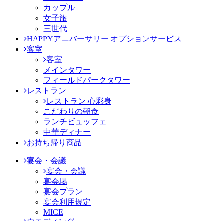
カップル
女子旅
三世代
HAPPYアニバーサリー オプションサービス
客室
客室
メインタワー
フィールドパークタワー
レストラン
レストラン 心彩身
こだわりの朝食
ランチビュッフェ
中華ディナー
お持ち帰り商品
宴会・会議
宴会・会議
宴会場
宴会プラン
宴会利用規定
MICE