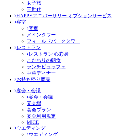
女子旅
三世代
HAPPYアニバーサリー オプションサービス
客室
客室
メインタワー
フィールドパークタワー
レストラン
レストラン 心彩身
こだわりの朝食
ランチビュッフェ
中華ディナー
お持ち帰り商品
宴会・会議
宴会・会議
宴会場
宴会プラン
宴会利用規定
MICE
ウエディング
ウエディング