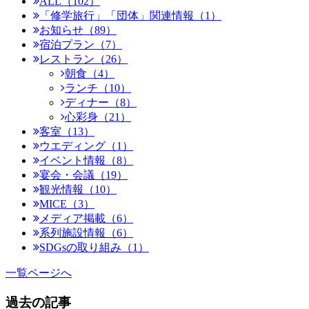
ALL（102）
「修学旅行」「団体」関連情報（1）
お知らせ（89）
宿泊プラン（7）
レストラン（26）
朝食（4）
ランチ（10）
ディナー（8）
心彩身（21）
客室（13）
ウエディング（1）
イベント情報（8）
宴会・会議（19）
観光情報（10）
MICE（3）
メディア掲載（6）
系列施設情報（6）
SDGsの取り組み（1）
一覧ページへ
過去の記事