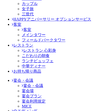
カップル
女子旅
三世代
HAPPYアニバーサリー オプションサービス
客室
客室
メインタワー
フィールドパークタワー
レストラン
レストラン 心彩身
こだわりの朝食
ランチビュッフェ
中華ディナー
お持ち帰り商品
宴会・会議
宴会・会議
宴会場
宴会プラン
宴会利用規定
MICE
ウエディング