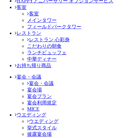
HAPPYアニバーサリー オプションサービス
客室
客室
メインタワー
フィールドパークタワー
レストラン
レストラン 心彩身
こだわりの朝食
ランチビュッフェ
中華ディナー
お持ち帰り商品
宴会・会議
宴会・会議
宴会場
宴会プラン
宴会利用規定
MICE
ウエディング
ウエディング
挙式スタイル
披露宴会場