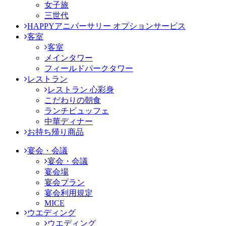
女子旅
三世代
HAPPYアニバーサリー オプションサービス
客室
客室
メインタワー
フィールドパークタワー
レストラン
レストラン 心彩身
こだわりの朝食
ランチビュッフェ
中華ディナー
お持ち帰り商品
宴会・会議
宴会・会議
宴会場
宴会プラン
宴会利用規定
MICE
ウエディング
ウエディング