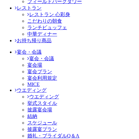
フィールドパークタワー
レストラン
レストラン 心彩身
こだわりの朝食
ランチビュッフェ
中華ディナー
お持ち帰り商品
宴会・会議
宴会・会議
宴会場
宴会プラン
宴会利用規定
MICE
ウエディング
ウエディング
挙式スタイル
披露宴会場
結納
スケジュール
披露宴プラン
婚礼・ブライダルQ＆A