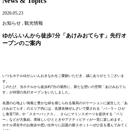
News & Topics
2026.05.23
お知らせ , 観光情報
ゆがふいんから徒歩7分「あけみおてらす」先行オ
ープンのご案内
いつもホテルゆがふいんおきなわをご愛顧いただき、誠にありがとうございま
す。
このたび、当ホテルから徒歩約7分の場所に、新たな憩いの空間「あけみおてら
す」が待望の先行オープンをいたしました。
名護の心地よい海風と豊かな緑を感じられる最高のロケーションに誕生した「あ
けみおてらす」のエリア内には、名護名物ぜんざいで愛される「パ～ラ～ ひが
し食堂75B」や「スターバックス」、さらにマリンスポーツを提供する「ベリ
ー」などが大集結。美味しいひとときやアクティビティが一堂に楽しめます。
ホテル滞在中のお散歩や思い出作りに話題の新スポットへぜひ足を運んでみてく