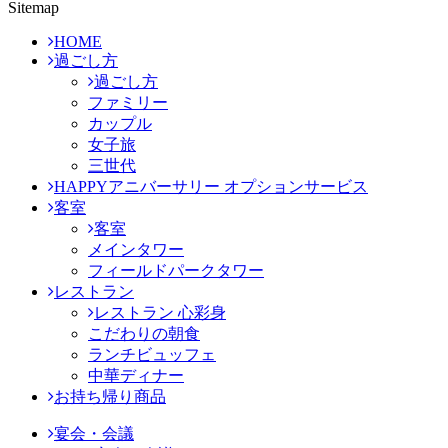
Sitemap
HOME
過ごし方
過ごし方
ファミリー
カップル
女子旅
三世代
HAPPYアニバーサリー オプションサービス
客室
客室
メインタワー
フィールドパークタワー
レストラン
レストラン 心彩身
こだわりの朝食
ランチビュッフェ
中華ディナー
お持ち帰り商品
宴会・会議