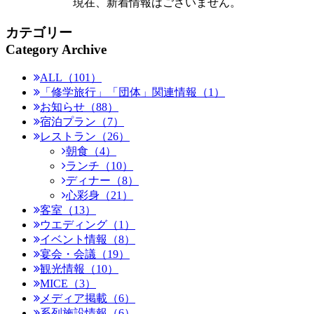
現在、新着情報はございません。
カテゴリー
Category Archive
ALL（101）
「修学旅行」「団体」関連情報（1）
お知らせ（88）
宿泊プラン（7）
レストラン（26）
朝食（4）
ランチ（10）
ディナー（8）
心彩身（21）
客室（13）
ウエディング（1）
イベント情報（8）
宴会・会議（19）
観光情報（10）
MICE（3）
メディア掲載（6）
系列施設情報（6）