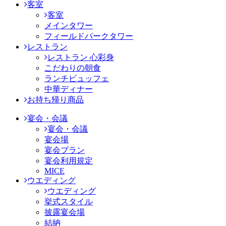
客室
客室
メインタワー
フィールドパークタワー
レストラン
レストラン 心彩身
こだわりの朝食
ランチビュッフェ
中華ディナー
お持ち帰り商品
宴会・会議
宴会・会議
宴会場
宴会プラン
宴会利用規定
MICE
ウエディング
ウエディング
挙式スタイル
披露宴会場
結納