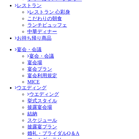
レストラン
レストラン 心彩身
こだわりの朝食
ランチビュッフェ
中華ディナー
お持ち帰り商品
宴会・会議
宴会・会議
宴会場
宴会プラン
宴会利用規定
MICE
ウエディング
ウエディング
挙式スタイル
披露宴会場
結納
スケジュール
披露宴プラン
婚礼・ブライダルQ＆A