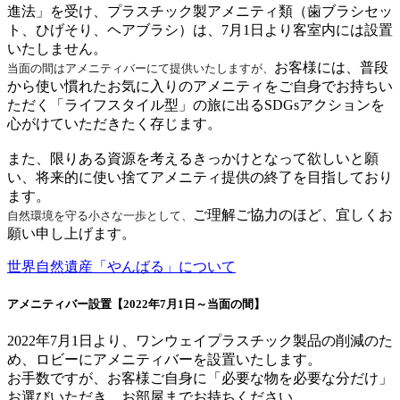
進法」を受け、プラスチック製アメニティ類（歯ブラシセッ
ト、ひげそり、ヘアブラシ）は、7月1日より客室内には設置
いたしません。
お客様には、普段
当面の間はアメニティバーにて提供いたしますが、
から使い慣れたお気に入りのアメニティをご自身でお持ちい
ただく「ライフスタイル型」の旅に出るSDGsアクションを
心がけていただきたく存じます。
また、限りある資源を考えるきっかけとなって欲しいと願
い、将来的に使い捨てアメニティ提供の終了を目指しており
ます。
ご理解ご協力のほど、宜しくお
自然環境を守る小さな一歩として、
願い申し上げます。
世界自然遺産「やんばる」について
アメニティバー設置【2022年7月1日～当面の間】
2022年7月1日より、ワンウェイプラスチック製品の削減のた
め、ロビーにアメニティバーを設置いたします。
お手数ですが、お客様ご自身に「必要な物を必要な分だけ」
お選びいただき、お部屋までお持ちください。