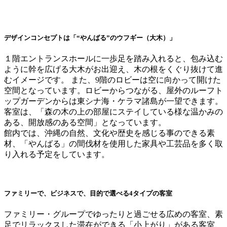
デザインコンセプトは「“やんばる”のウフギー（大木）」
１階エントランスホールに一歩足を踏み入れると、包み込む
ように幹を広げる大木がお出迎え、木の根をくぐり抜けて進
むイメージです。 また、9階のロビーは空に向かって開けた
空間となっています。ロビーからつながる、屋外のルーフト
ップガーデンからは東シナ海・ケラマ諸島が一望できます。
客室は、「森の木の上の部屋にステイしている様な温かみの
ある、開放感のある空間」となっています。
館内では、沖縄の自然、文化や歴史を感じる事のできる素
材、「やんばる」の間伐材を使用した家具や工芸品を多く取
り入れる予定をしています。
ファミリーで、ビジネスで、目的で選べる4タイプの客室
ファミリー・グループでゆったりと過ごせる広めの客室、素
足でリラックスした滞在ができる「小上がり」がある客室、