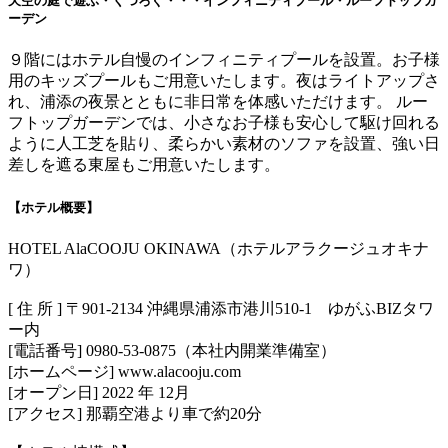
天空の庭で遊ぶ・くつろぐ・・・インフィニティプール・ルーフトップガ
ーデン
９階にはホテル自慢のインフィニティプールを設置。お子様
用のキッズプールもご用意いたします。夜はライトアップさ
れ、浦添の夜景とともに非日常を体感いただけます。 ルー
フトップガーデンでは、小さなお子様も安心して駆け回れる
ように人工芝を貼り、柔らかい素材のソファを設置、強い日
差しを遮る東屋もご用意いたします。
【ホテル概要】
HOTEL AlaCOOJU OKINAWA（ホテルアラクージュオキナ
ワ）
[ 住 所 ] 〒901-2134 沖縄県浦添市港川510-1 ゆがふBIZタワ
ー内
[電話番号] 0980-53-0875（本社内開業準備室）
[ホームページ] www.alacooju.com
[オープン日] 2022 年 12月
[アクセス] 那覇空港より車で約20分