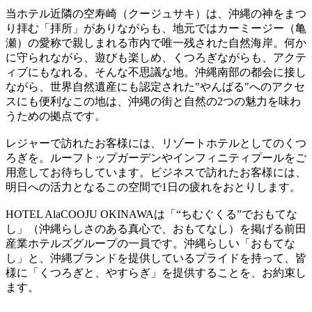
当ホテル近隣の空寿崎（クージュサキ）は、沖縄の神をまつ
り拝む「拝所」がありながらも、地元ではカーミージー（亀
瀬）の愛称で親しまれる市内で唯一残された自然海岸。何か
に守られながら、遊びも楽しめ、くつろぎながらも、アクテ
ィブにもなれる。そんな不思議な地。沖縄南部の都会に接し
ながら、世界自然遺産にも認定された"やんばる"へのアクセ
スにも便利なこの地は、沖縄の街と自然の2つの魅力を味わ
うための拠点です。
レジャーで訪れたお客様には、リゾートホテルとしてのくつ
ろぎを。ルーフトップガーデンやインフィニティプールをご
用意してお待ちしています。ビジネスで訪れたお客様には、
明日への活力となるこの空間で1日の疲れをおとりします。
HOTEL AlaCOOJU OKINAWAは「“ちむぐくる”でおもてな
し」（沖縄らしさのある真心で、おもてなし）を掲げる前田
産業ホテルズグループの一員です。沖縄らしい「おもてな
し」と、沖縄ブランドを提供しているプライドを持って、皆
様に「くつろぎと、やすらぎ」を提供することを、お約束し
ます。