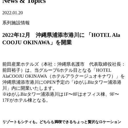
News & Topics
2022.01.20
系列施設情報
2022年12月 沖縄県浦添市港川に 「HOTEL Ala
COOJU OKINAWA」を開業
前田産業ホテルズ（本社：沖縄県名護市 代表取締役社長：
前田裕子）は、当グループ6ホテル目となる「HOTEL
AlaCOOJU OKINAWA（ホテルアラクージュオキナワ）」を
沖縄県浦添市港川にOPEN予定の「ゆがふBizタワー浦添港
川」内に開業いたします。
※ゆがふBizタワー浦添港川は1F〜8Fはオフィス棟、9F〜
17Fがホテル棟となる。
リゾートもシティも。どちらも満喫できるちょっと贅沢なロケーション