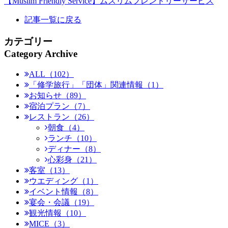
【Muslim Friendly Service】ムスリムフレンドリーサービス
記事一覧に戻る
カテゴリー
Category Archive
ALL（102）
「修学旅行」「団体」関連情報（1）
お知らせ（89）
宿泊プラン（7）
レストラン（26）
朝食（4）
ランチ（10）
ディナー（8）
心彩身（21）
客室（13）
ウエディング（1）
イベント情報（8）
宴会・会議（19）
観光情報（10）
MICE（3）