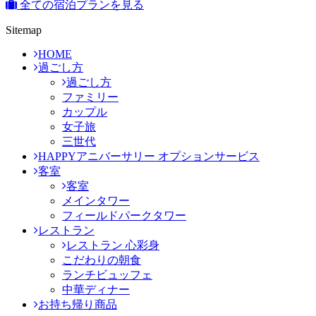
全ての宿泊プランを見る
Sitemap
HOME
過ごし方
過ごし方
ファミリー
カップル
女子旅
三世代
HAPPYアニバーサリー オプションサービス
客室
客室
メインタワー
フィールドパークタワー
レストラン
レストラン 心彩身
こだわりの朝食
ランチビュッフェ
中華ディナー
お持ち帰り商品