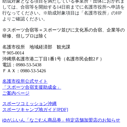
助成対象となる項目を満たしている事業所・団体におかれま
しては、合宿等を開始する14日前までに名護市役所へ申請を
行なってください。※助成対象項目は「名護市役所」のHP
よりご確認ください。
※スポーツ合宿等＝スポーツ並びに文化系の合宿、企業等の
研修、但しプロは除く
名護市役所 地域経済部 観光課
〒905-0014
沖縄県名護市港二丁目1番1号（名護市民会館2Ｆ）
電話：0980-53-5438
ＦＡＸ：0980-53-5426
名護市役所公式サイト
「スポーツ合宿支援助成金」
ご案内ページ
スポーツコミッション沖縄
スポーツキャンプ地ガイド[PDF]
ゆがふいん「なごむん商品券」特定店舗加盟店のお知らせ