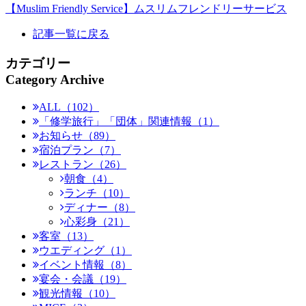
【Muslim Friendly Service】ムスリムフレンドリーサービス
記事一覧に戻る
カテゴリー
Category Archive
ALL（102）
「修学旅行」「団体」関連情報（1）
お知らせ（89）
宿泊プラン（7）
レストラン（26）
朝食（4）
ランチ（10）
ディナー（8）
心彩身（21）
客室（13）
ウエディング（1）
イベント情報（8）
宴会・会議（19）
観光情報（10）