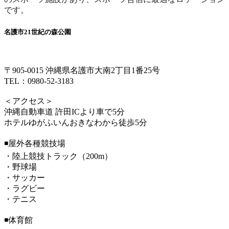
です。
名護市21世紀の森公園
〒905-0015 沖縄県名護市大南2丁目1番25号
TEL：0980-52-3183
＜アクセス＞
沖縄自動車道 許田ICより車で5分
ホテルゆがふいんおきなわから徒歩5分
◾️屋外各種競技場
・陸上競技トラック（200m）
・野球場
・サッカー
・ラグビー
・テニス
◾️体育館