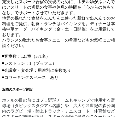
充実したスポーツ合宿の実現のために、ホテルゆがふいんで
はアスリートの皆様の食事や休息の時間を「心からのおもて
なし」でサポートさせていただきます。
地元の採れたて食材をふんだんに使った新鮮で出来立てのお
料理をご提供。朝食・ランチはバイキングを。ディナーは本
格中華オーダーバイキング（金・土・日開催）をご用意して
おります。
バランスの取れたお食事メニューの希望などもお気軽にご相
談ください。
◾️客室数：121室（371名）
◾️レストラン：1（ブッフェ）
◾️会議室・宴会場：用途別に多数あり
◾️コワーキングスペース：あり
近隣のスポーツ施設
ホテルの目の前にはプロ野球チームもキャンプで使用する野
球場（タピックスタジアム名護）や、広大な21世紀の森公園
内のラグビー場・陸上トラック・テニスコート・体育館など
のスポーツ施設があり、スポーツ合宿に最適なロケーション