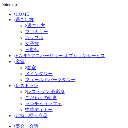
Sitemap
HOME
過ごし方
過ごし方
ファミリー
カップル
女子旅
三世代
HAPPYアニバーサリー オプションサービス
客室
客室
メインタワー
フィールドパークタワー
レストラン
レストラン 心彩身
こだわりの朝食
ランチビュッフェ
中華ディナー
お持ち帰り商品
宴会・会議