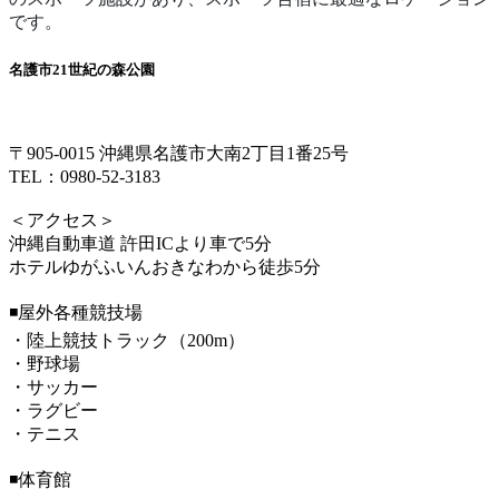
です。
名護市21世紀の森公園
〒905-0015 沖縄県名護市大南2丁目1番25号
TEL：0980-52-3183
＜アクセス＞
沖縄自動車道 許田ICより車で5分
ホテルゆがふいんおきなわから徒歩5分
◾️屋外各種競技場
・陸上競技トラック（200m）
・野球場
・サッカー
・ラグビー
・テニス
◾️体育館