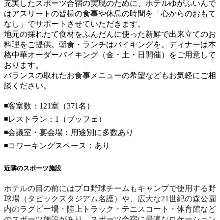
充実したスポーツ合宿の実現のために、ホテルゆがふいんで
はアスリートの皆様の食事や休息の時間を「心からのおもて
なし」でサポートさせていただきます。
地元の採れたて食材をふんだんに使った新鮮で出来立てのお
料理をご提供。朝食・ランチはバイキングを。ディナーは本
格中華オーダーバイキング（金・土・日開催）をご用意して
おります。
バランスの取れたお食事メニューの希望などもお気軽にご相
談ください。
◾️客室数：121室（371名）
◾️レストラン：1（ブッフェ）
◾️会議室・宴会場：用途別に多数あり
◾️コワーキングスペース：あり
近隣のスポーツ施設
ホテルの目の前にはプロ野球チームもキャンプで使用する野
球場（タピックスタジアム名護）や、広大な21世紀の森公園
内のラグビー場・陸上トラック・テニスコート・体育館など
のスポーツ施設があり、スポーツ合宿に最適なロケーション