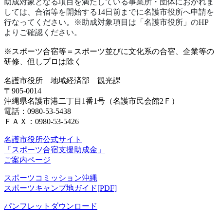
助成対象となる項目を満たしている事業所・団体におかれま
しては、合宿等を開始する14日前までに名護市役所へ申請を
行なってください。※助成対象項目は「名護市役所」のHP
よりご確認ください。
※スポーツ合宿等＝スポーツ並びに文化系の合宿、企業等の
研修、但しプロは除く
名護市役所 地域経済部 観光課
〒905-0014
沖縄県名護市港二丁目1番1号（名護市民会館2Ｆ）
電話：0980-53-5438
ＦＡＸ：0980-53-5426
名護市役所公式サイト
「スポーツ合宿支援助成金」
ご案内ページ
スポーツコミッション沖縄
スポーツキャンプ地ガイド[PDF]
パンフレットダウンロード