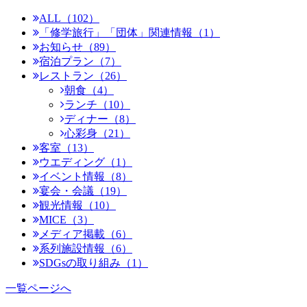
ALL（102）
「修学旅行」「団体」関連情報（1）
お知らせ（89）
宿泊プラン（7）
レストラン（26）
朝食（4）
ランチ（10）
ディナー（8）
心彩身（21）
客室（13）
ウエディング（1）
イベント情報（8）
宴会・会議（19）
観光情報（10）
MICE（3）
メディア掲載（6）
系列施設情報（6）
SDGsの取り組み（1）
一覧ページへ