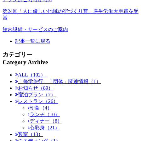
第24回「人に優しい地域の宿づくり賞」厚生労働大臣賞を受
賞
館内設備・サービスのご案内
記事一覧に戻る
カテゴリー
Category Archive
ALL（102）
「修学旅行」「団体」関連情報（1）
お知らせ（89）
宿泊プラン（7）
レストラン（26）
朝食（4）
ランチ（10）
ディナー（8）
心彩身（21）
客室（13）
ウエディング（1）