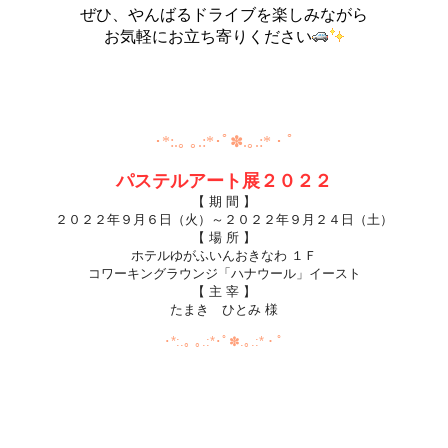
ぜひ、やんばるドライブを楽しみながら
お気軽にお立ち寄りください
･*:.｡ ｡.:*･ﾟ✽.｡.:*・ﾟ
パステルアート
展２０２２
【 期 間 】
２０２２年９月６日（火）～
２０２２年
９月２４日（土）
【 場 所 】
ホテルゆがふいんおきなわ １Ｆ
コワーキングラウンジ「ハナウール」イースト
【 主 宰 】
たまき ひとみ 様
･*:.｡ ｡.:*･ﾟ✽.｡.:*・ﾟ