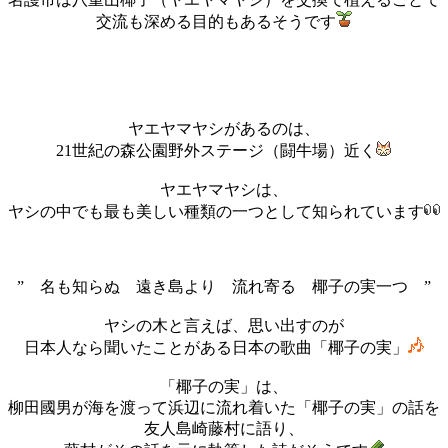
交流も深める目的もあるそうです
ヤエヤマヤシがあるのは、
21世紀の森公園野外ステージ（闘牛場）
近く
ヤエヤマヤシは、
ヤシの中でも最も美しい種類の一つとして知られています
” 名も知らぬ 遠き島より 流れ寄る 椰子の実一つ ”
ヤシの木と言えば、思い出すのが
日本人なら聞いたことがある日本の歌曲「椰子の実」
「椰子の実」は、
柳田國男が海を渡って浜辺に流れ着いた「椰子の実」の話を
友人
島崎藤村
に語り、