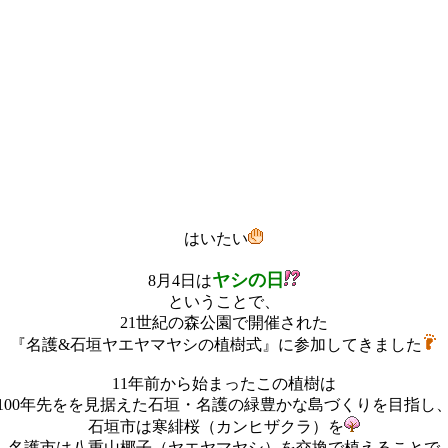
はいたい
ヤシの日
8月4日は
ということで、
21世紀の森公園で開催された
『名護&石垣ヤエヤマヤシの植樹式』に参加してきました
11年前から始まったこの植樹は
100年先をを見据えた石垣・名護の緑豊かな島づくりを目指し
石垣市は寒緋桜（カンヒザクラ）を
名護市は八重山椰子（ヤエヤマヤシ）を交換で植えることで