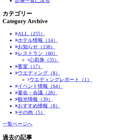
記事一覧に戻る
カテゴリー
Category Archive
ALL（255）
ホテル情報（14）
お知らせ（138）
レストラン（60）
心彩身（55）
客室（17）
ウエディング（8）
ウエディングレポート（1）
イベント情報（64）
宴会・会議（28）
観光情報（39）
おすすめ情報（8）
その他（5）
一覧ページへ
過去の記事