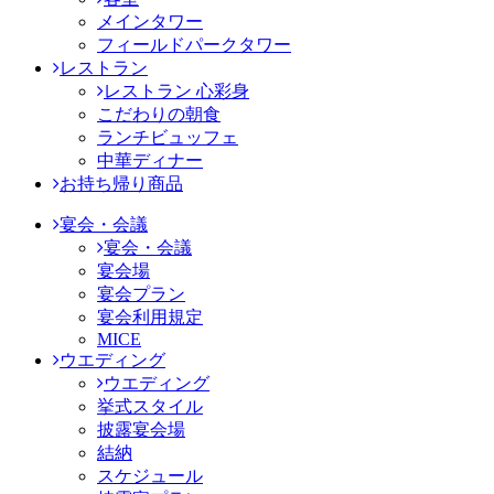
メインタワー
フィールドパークタワー
レストラン
レストラン 心彩身
こだわりの朝食
ランチビュッフェ
中華ディナー
お持ち帰り商品
宴会・会議
宴会・会議
宴会場
宴会プラン
宴会利用規定
MICE
ウエディング
ウエディング
挙式スタイル
披露宴会場
結納
スケジュール