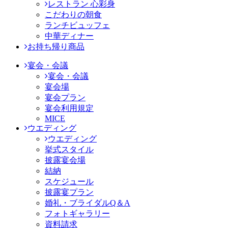
レストラン 心彩身
こだわりの朝食
ランチビュッフェ
中華ディナー
お持ち帰り商品
宴会・会議
宴会・会議
宴会場
宴会プラン
宴会利用規定
MICE
ウエディング
ウエディング
挙式スタイル
披露宴会場
結納
スケジュール
披露宴プラン
婚礼・ブライダルQ＆A
フォトギャラリー
資料請求