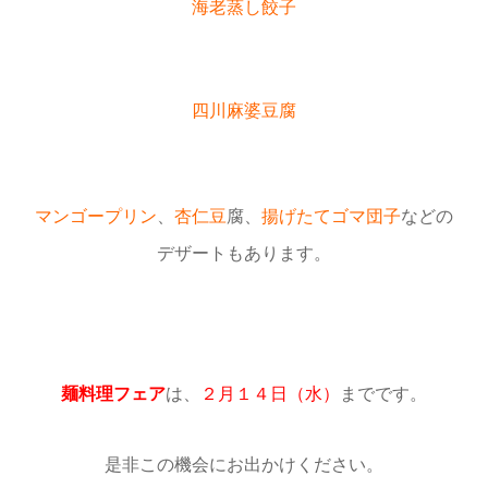
海老蒸し餃子
四川麻婆豆腐
マンゴープリン
、
杏仁豆
腐、
揚げたてゴマ団子
などの
デザートもあります。
麺料理フェア
は、
２月１４日（水）
までです。
是非この機会にお出かけください。