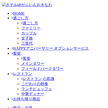
HOME
過ごし方
過ごし方
ファミリー
カップル
女子旅
三世代
HAPPYアニバーサリー オプションサービス
客室
客室
メインタワー
フィールドパークタワー
レストラン
レストラン 心彩身
こだわりの朝食
ランチビュッフェ
中華ディナー
お持ち帰り商品
宴会・会議