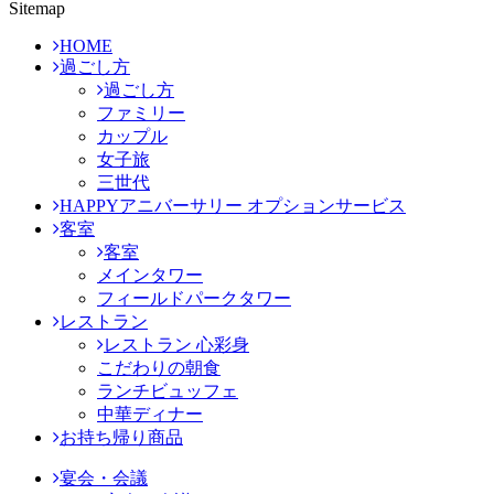
Sitemap
HOME
過ごし方
過ごし方
ファミリー
カップル
女子旅
三世代
HAPPYアニバーサリー オプションサービス
客室
客室
メインタワー
フィールドパークタワー
レストラン
レストラン 心彩身
こだわりの朝食
ランチビュッフェ
中華ディナー
お持ち帰り商品
宴会・会議