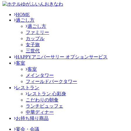
HOME
過ごし方
過ごし方
ファミリー
カップル
女子旅
三世代
HAPPYアニバーサリー オプションサービス
客室
客室
メインタワー
フィールドパークタワー
レストラン
レストラン 心彩身
こだわりの朝食
ランチビュッフェ
中華ディナー
お持ち帰り商品
宴会・会議