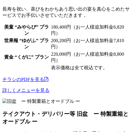
長寿を祝い、喜びをわかちあう思い出の宴を真心をこめたサ
ービスでお手伝いさせていただきます 。
美童 “みやらび” プラ
180,400円（お一人様追加料金6,820
ン
円）
世果報 “ゆがふ” プラ
200,200円（お一人様追加料金7,810
ン
円）
220,000円（お一人様追加料金8,800
黄金 “くがに” プラン
円）
表示価格は全て税込です。
チラシのPDFを見る
詳しくメニューを見る
テイクアウト・デリバリー等
旧盆 ー 特製重箱と
オードブル ー