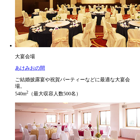
大宴会場
あけみおの間
ご結婚披露宴や祝賀パーティーなどに最適な大宴会
場。
2
540m
（最大収容人数500名）