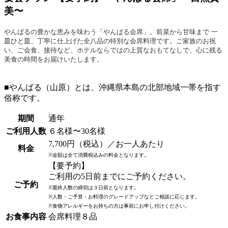
美〜
やんばるの豊かな恵みを味わう「やんばる会席」。
前菜から甘味まで
一
皿ひと皿
、
丁寧に仕上げた全八品の特別な会
席料理です。
ご家族のお祝
い、ご会食、接待など、
ホテルならではの上質なおもてなしで、
心に残る
美食の時間をお届けいたします。
■やんばる（山原）とは、沖縄県本島の北部地域一帯を指す
俗称です。
期間
通年
ご利用人数
６名様〜30名様
7,700円（税込）／お一人あたり
料金
※金額は全て消費税込みの料金となります。
【要予約】
ご利用の5日前までにご予約ください。
ご予約
※最終人数の締切は３日前となります。
※人数・ご予算・お料理のグレードアップなどご相談に応じます。
※食物アレルギーをお持ちの方は事前にお申し付けください。
お食事内容
会席料理８品