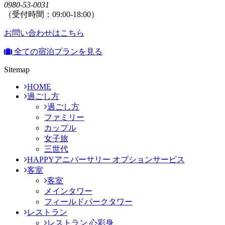
0980-53-0031
（受付時間：09:00-18:00）
お問い合わせはこちら
全ての宿泊プランを見る
Sitemap
HOME
過ごし方
過ごし方
ファミリー
カップル
女子旅
三世代
HAPPYアニバーサリー オプションサービス
客室
客室
メインタワー
フィールドパークタワー
レストラン
レストラン 心彩身