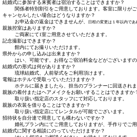
結婚式に参加する来賓者は宿泊することはできますか？
関係者特別割引をご用意しております。客室に限りがご
キャンセルしたい場合はどうなりますか？
お申込金の返金はできませんが、
日程の変更は１年以内であ
親族控室はありますか？
ご両家にて1室ご用意させていただきます。
記念撮影はできますか？
館内にてお撮りいただけます。
県外からの申し込みは出来ますか？
はい、可能です。お得なご宿泊料金などがございますの
結婚式の形式は何がありますか？
琉球結婚式、人前挙式をご利用頂けます。
電報はホテルで受取っていただけますか？
ホテルに届きましたら、担当のプランナーに回送されま
親族の着付またはヘアメイクをお願いすることはできますか
取り扱い指定店のスタッフにて対応しております。
親族の衣装を借りることはできますか？
取り扱い指定店にてレンタルが可能でございます。
招待状を自分達で用意しても構わないですか？
婚礼プラン内にてご用意しておりますが、手作りでご用
結婚式に関する相談にのっていただけますか？