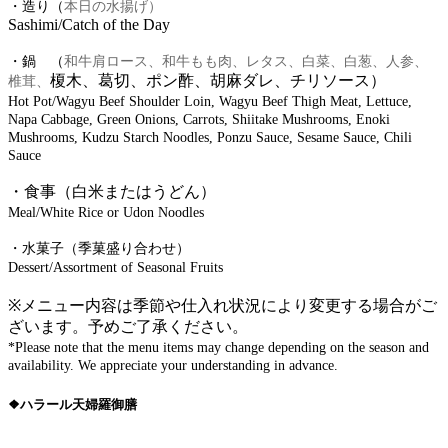
・造り（
本日の水揚げ）
Sashimi/Catch of the Day
・鍋 （
和牛肩ロース、和牛もも肉、レタス、白菜、白葱、人参、
榎木、葛切、ポン酢、胡麻ダレ、チリソース）
椎茸、
Hot Pot/Wagyu Beef Shoulder Loin, Wagyu Beef Thigh Meat, Lettuce,
Napa Cabbage, Green Onions, Carrots, Shiitake Mushrooms, Enoki
Mushrooms, Kudzu Starch Noodles, Ponzu Sauce, Sesame Sauce, Chili
Sauce
・食事（白米またはうどん）
Meal/White Rice or Udon Noodles
・水菓子（
季菓盛り合わせ）
Dessert/Assortment of Seasonal Fruits
​※メニュー内容は季節や仕入れ状況により変更する場合がご
ざいます。予めご了承ください。
*Please note that the menu items may change depending on the season and
availability. We appreciate your understanding in advance.
❖ハラール天婦羅御膳