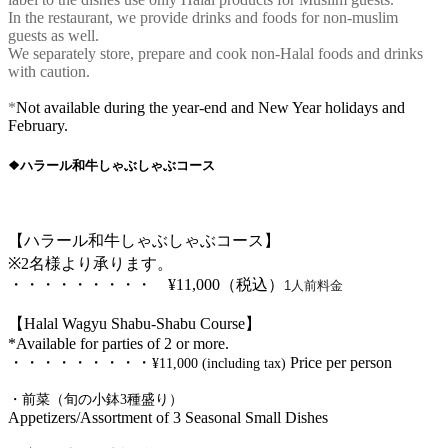
In the restaurant, we provide drinks and foods for non-muslim
guests as well.
We separately store, prepare and cook non-Halal foods and drinks
with caution.
*
Not available during the year-end and New Year holidays and
February.
❖ハラール和牛しゃぶしゃぶコース
【ハラール和牛しゃぶしゃぶコース】
※2名様より承ります。
・・・・・・・・・ ¥11,000（税込）
1人前料金
【Halal Wagyu Shabu-Shabu Course】
*Available for parties of 2 or more.
・・・・・・・・・
Price per person
¥11,000 (including tax)
・前菜（旬の小鉢3種盛り）
Appetizers/Assortment of 3 Seasonal Small Dishes