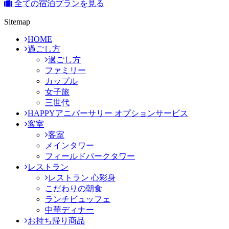
全ての宿泊プランを見る
Sitemap
HOME
過ごし方
過ごし方
ファミリー
カップル
女子旅
三世代
HAPPYアニバーサリー オプションサービス
客室
客室
メインタワー
フィールドパークタワー
レストラン
レストラン 心彩身
こだわりの朝食
ランチビュッフェ
中華ディナー
お持ち帰り商品