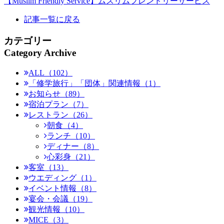
【Muslim Friendly Service】ムスリムフレンドリーサービス
記事一覧に戻る
カテゴリー
Category Archive
ALL（102）
「修学旅行」「団体」関連情報（1）
お知らせ（89）
宿泊プラン（7）
レストラン（26）
朝食（4）
ランチ（10）
ディナー（8）
心彩身（21）
客室（13）
ウエディング（1）
イベント情報（8）
宴会・会議（19）
観光情報（10）
MICE（3）