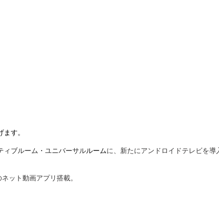
げます。
ティブルーム・ユニバーサル
ルーム
に、新たにアンドロイドテレビを導
ravi等のネット動画アプリ搭載。