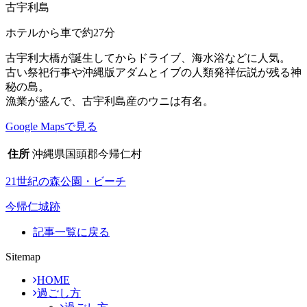
古宇利島
ホテルから車で約27分
古宇利大橋が誕生してからドライブ、海水浴などに人気。
古い祭祀行事や沖縄版アダムとイブの人類発祥伝説が残る神
秘の島。
漁業が盛んで、古宇利島産のウニは有名。
Google Mapsで見る
住所
沖縄県国頭郡今帰仁村
21世紀の森公園・ビーチ
今帰仁城跡
記事一覧に戻る
Sitemap
HOME
過ごし方