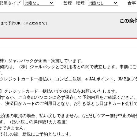
部屋タイプ
禁煙・喫煙
食事
で予約OK!（※23:59まで）
（株）ジャルパックが企画・実施しています。
行契約は、（株）ジャルパックとご利用者との間で成立します。事前に
す。
】クレジットカード一括払い、コンビニ決済、e JALポイント、JMB旅
方】クレジットカード一括払いでのお支払をお願いいたします。
刷するか、ご自身のパソコンに必ず保存して予約内容をご確認ください
合、決済日がカードのご利用日となり、お引き落とし日は各カード会社
決済後の取消の場合、払い戻しできません。(ただしツアー催行中止の場
ます。（払い戻しの操作後1カ月程度）
けできません。
り消しの後、新規にご予約となります。