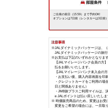
ご出発の前日（15:59）まで予約OK!
オプションは7日前（レンタカーは3日前）ま
※JALダイナミックパッケージは、
JALダイナミックパッケージの旅
※お支払は下記のいずれかとなりま
【JALマイレージバンク会員の方
払をお願いいたします。
【JALマイレージバンク未入会の
・お支払い後、購入内容画面を印
・クレジットカードをご利用の場
日と関係ありません）
・JMB旅プラスご利用マイルは、
e JALポイントは払い戻しいたし
※ 時価販売商品のため、変更はお受
変更をご希望の場合には、一旦取