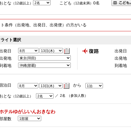
おとな
こども
0
名
（12歳以上）
（12歳未満）
イト条件（出発地、出発日、出発便）の方がいる
フライト選択
出発日
出発日
出発地
出発地
到着地
到着地
宿泊日
から
／
2
名
（参加人数）
おとな
（12歳以上）
ホテルゆがふいんおきなわ
部屋数