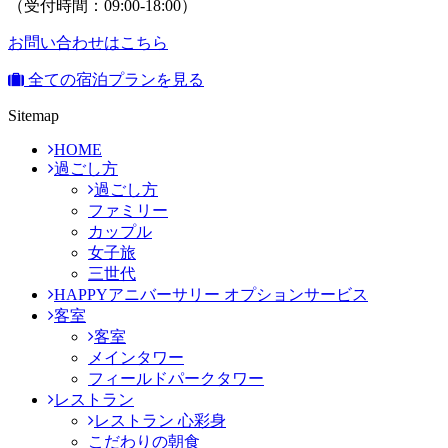
（受付時間：09:00-18:00）
お問い合わせはこちら
全ての宿泊プランを見る
Sitemap
HOME
過ごし方
過ごし方
ファミリー
カップル
女子旅
三世代
HAPPYアニバーサリー オプションサービス
客室
客室
メインタワー
フィールドパークタワー
レストラン
レストラン 心彩身
こだわりの朝食