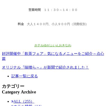
営業時間
１１：３０～１４：００
料金
大人１４００円、小人９００円（消費税別）
ホテルゆがふいんおきなわ
好評開催中「飲茶フェア」気になるメニューをご紹介～点心
篇
オリジナル『味噌ら～』が新聞で紹介されました！
記事一覧に戻る
カテゴリー
Category Archive
ALL（255）