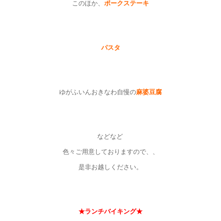
このほか、
ポークステーキ
パスタ
ゆがふいんおきなわ自慢の
麻婆豆腐
などなど
色々ご用意しておりますので、、
是非お越しください。
★ランチバイキング★